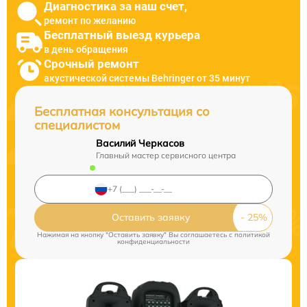
Диагностика за наш счет,
ремонт по желанию
Бесплатный выезд курьера
в день обращения
Срочный ремонт
акустической системы Behringer от 35 минут
Бесплатная консультация со
специалистом
Василий Черкасов
Главный мастер сервисного центра
Оставить заявку
Нажимая на кнопку "Оставить заявку" Вы соглашаетесь c
политикой
конфиденциальности