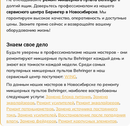
долгий ящик. Доверьтесь профессионалам из нашего
сервисного центра Берингер в Новосибирске
. Мы
гарантируем высокое качество, оперативность и доступные
цены. Звоните прямо сейчас и возвращайте вашему
оборудованию жизнь!
Знаем свое дело
Будьте уверены в профессионализме наших мастеров - они
ремонтируют микшерные пульты Behringer каждый день и
знают все тонкости каждой модели. Среди самых
популярных микшерных пультов Behringer в наш
сервисный центр поступают:
WING
,
По данным наших мастеров в Новосибирске по ремонту
микшерных пультов Behringer, наиболее востребованы
следующие услуги:
Замена блока питания
,
Замена
эквалайзеров
,
Ремонт усилителей
,
Ремонт эквалайзеров
,
Ремонт потенциометров
,
Замена источника постоянного
тока
,
Замена усилителей
,
Восстановление после попадания
влаги
,
Замена фейдеров
,
Ремонт корпусных элементов
.