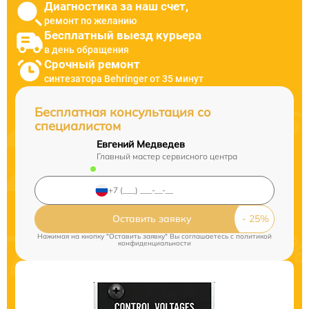
Диагностика за наш счет,
ремонт по желанию
Бесплатный выезд курьера
в день обращения
Срочный ремонт
синтезатора Behringer от 35 минут
Бесплатная консультация со
специалистом
Евгений Медведев
Главный мастер сервисного центра
Оставить заявку
Нажимая на кнопку "Оставить заявку" Вы соглашаетесь c
политикой
конфиденциальности