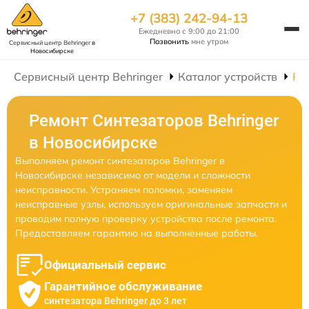
+7 (383) 242-94-13
Ежедневно с 9:00 до 21:00
Позвонить
мне утром
Сервисный центр Behringer
в
Новосибирске
Сервисный центр Behringer
Каталог устройств
Ре
Ремонт Синтезаторов Behringer
в Новосибирске
Выполняем ремонт синтезаторов Behringer в
Новосибирске независимо от модели и сложности
неисправности. Устраняем поломки, заменяем
неисправные узлы, используем оригинальные запчасти и
проводим полную проверку устройства после ремонта.
Предоставляем гарантию на выполненные работы.
Официальный сервис
Гарантийное обслуживание
синтезатора Behringer до 3 лет