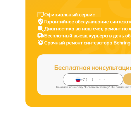
Официальный сервис
Гарантийное обслуживание
синтезат
Диагностика за наш счет,
ремонт по
Бесплатный выезд курьера
в день о
Срочный ремонт
синтезатора Behring
Бесплатная консультаци
Нажимая на кнопку "Оставить заявку" Вы соглашает