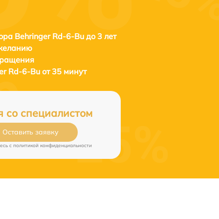
ора Behringer Rd-6-Bu до 3 лет
 желанию
бращения
er Rd-6-Bu от 35 минут
я со специалистом
Оставить заявку
есь c
политикой конфиденциальности