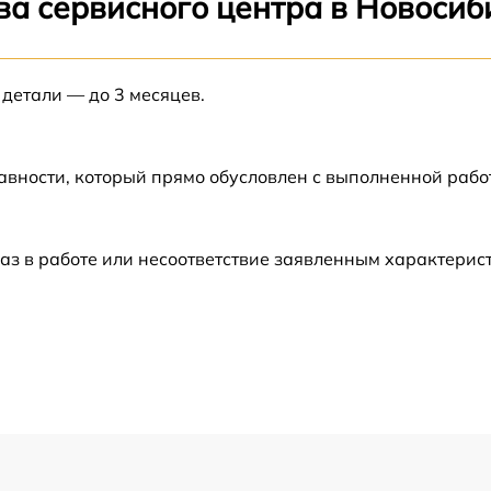
ва сервисного центра в Новосиб
от 60 мин
а
 детали — до 3 месяцев.
от 60 мин
а
от 60 мин
авности, который прямо обусловлен с выполненной рабо
от 60 мин
аз в работе или несоответствие заявленным характери
-
от 60 мин
от 60 мин
-
от 60 мин
от 60 мин