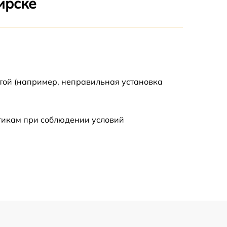
ирске
2500 р
1200 р
1000 р
той (например, неправильная установка
1200 р
стикам при соблюдении условий
1500 р
2000 р
1800 р
1800 р